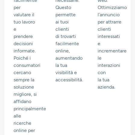
facilmente
necessarie.
web.
per
Questo
Ottimizziamo
valutare il
permette
l’annuncio
tuo lavoro
ai tuoi
per attrarre
e
clienti
clienti
prendere
di trovarti
interessati
decisioni
facilmente
e
informate.
online,
incrementare
Poiché i
aumentando
le
consumatori
la tua
interazioni
cercano
visibilità e
con
sempre la
accessibilità.
la tua
soluzione
azienda.
migliore, si
affidano
principalmente
alle
ricerche
online per