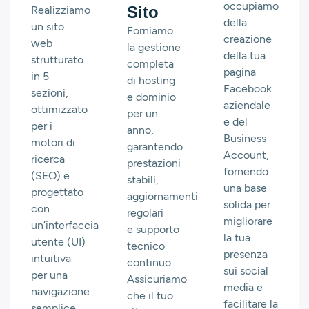
occupiamo
Sito
Realizziamo
della
un sito
Forniamo
creazione
web
la gestione
della tua
strutturato
completa
pagina
in 5
di hosting
Facebook
sezioni,
e dominio
aziendale
ottimizzato
per un
e del
per i
anno,
Business
motori di
garantendo
Account,
ricerca
prestazioni
fornendo
(SEO) e
stabili,
una base
progettato
aggiornamenti
solida per
con
regolari
migliorare
un’interfaccia
e supporto
la tua
utente (UI)
tecnico
presenza
intuitiva
continuo.
sui social
per una
Assicuriamo
media e
navigazione
che il tuo
facilitare la
semplice