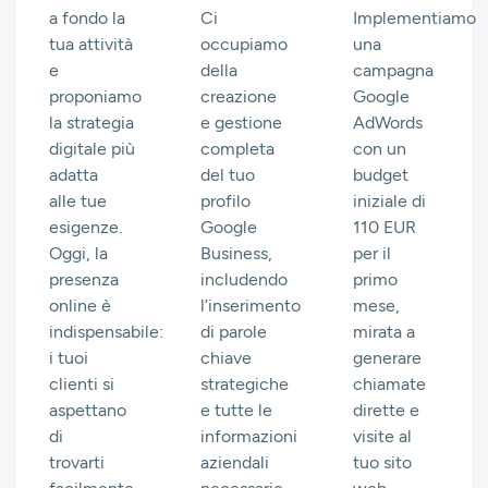
a fondo la
Ci
Implementiamo
tua attività
occupiamo
una
e
della
campagna
proponiamo
creazione
Google
la strategia
e gestione
AdWords
digitale più
completa
con un
adatta
del tuo
budget
alle tue
profilo
iniziale di
esigenze.
Google
110 EUR
Oggi, la
Business,
per il
presenza
includendo
primo
online è
l’inserimento
mese,
indispensabile:
di parole
mirata a
i tuoi
chiave
generare
clienti si
strategiche
chiamate
aspettano
e tutte le
dirette e
di
informazioni
visite al
trovarti
aziendali
tuo sito