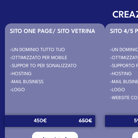
CREAZ
SITO ONE PAGE/ SITO VETRINA
SITO 4/5 
-UN DOMINIO TUTTO TUO
-UN DOMINI
-OTTIMIZZATO PER MOBILE
-OTTIMIZZAT
-SUPPOR TO PER SONALIZZATO
-SUPPORTO 
-HOSTING
-HOSTING
-MAIL BUSINESS
-MAIL BUSIN
-LOGO
-LOGO
-WEBSITE C
450€
650€
5