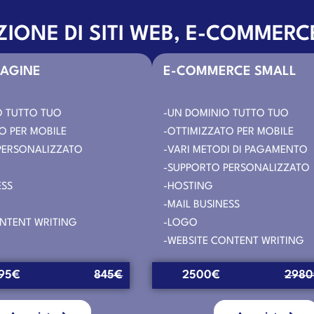
IONE DI SITI WEB, E-COMMERC
PAGINE
E-COMMERCE SMALL
O TUTTO TUO
-UN DOMINIO TUTTO TUO
O PER MOBILE
-OTTIMIZZATO PER MOBILE
PERSONALIZZATO
-VARI METODI DI PAGAMENTO
-SUPPORTO PERSONALIZZATO
ESS
-HOSTING
-MAIL BUSINESS
ONTENT WRITING
-LOGO
-WEBSITE CONTENT WRITING
95€
845€
2500€
298