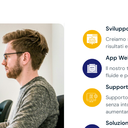
Svilupp
Creiamo s
risultati
App Web
Il nostro
fluide e 
Support
Supporto 
senza int
aumentand
Soluzio