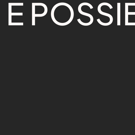
È
P
O
S
S
I