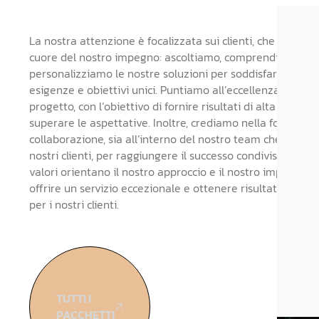
La nostra attenzione è focalizzata sui clienti, che sono al
cuore del nostro impegno: ascoltiamo, comprendiamo e
personalizziamo le nostre soluzioni per soddisfare le loro
esigenze e obiettivi unici. Puntiamo all’eccellenza in ogni
progetto, con l’obiettivo di fornire risultati di alta qualità 
superare le aspettative. Inoltre, crediamo nella forza dell
collaborazione, sia all’interno del nostro team che con i
nostri clienti, per raggiungere il successo condiviso. Quest
valori orientano il nostro approccio e il nostro impegno a
offrire un servizio eccezionale e ottenere risultati signific
per i nostri clienti.
TUTTI I
PACCHETTI