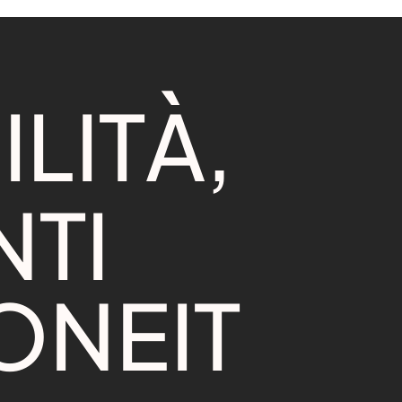
B
I
L
I
T
À
,
N
T
I
O
N
E
I
T