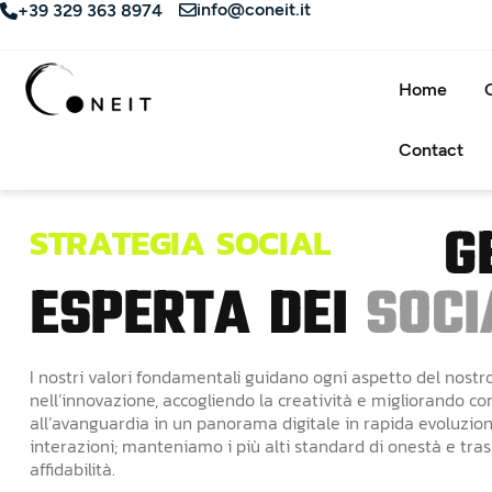
info@coneit.it
+39 329 363 8974
Home
Contact
G
S
T
R
A
T
E
G
I
A
S
O
C
I
A
L
E
S
P
E
R
T
A
D
E
I
S
O
C
I
I nostri valori fondamentali guidano ogni aspetto del nost
nell’innovazione, accogliendo la creatività e migliorando 
all’avanguardia in un panorama digitale in rapida evoluzione
interazioni; manteniamo i più alti standard di onestà e tra
affidabilità.