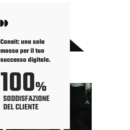
Coneit: una sola
e
mossa per il tuo
a
successo digitale.
i
100
ativi
%
SODDISFAZIONE
DEL CLIENTE