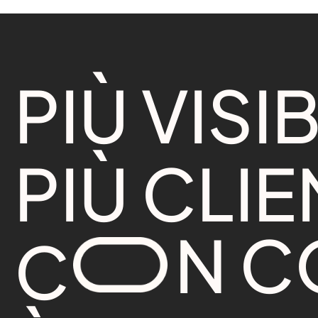
P
I
Ù
V
I
S
I
P
I
Ù
C
L
I
E
N
C
C