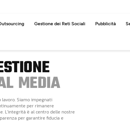
Outsourcing
Gestione dei Reti Sociali
Pubblicità
Se
E
S
T
I
O
N
E
A
L
M
E
D
I
A
ro lavoro. Siamo impegnati
continuamente per rimanere
. L’integrità è al centro delle nostre
sparenza per garantire fiducia e