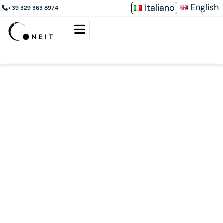
English
Italiano
+39 329 363 8974
10 ANNI DI
ESPERIENZA NEL
SETTORE ENERGETICO
In Coneit, offriamo soluzioni di marketing complete per i
settori
dell’energia elettrica e del gas naturale in Italia. Con
un’esperienza
decennale, siamo specializzati in telemarketing,
marketing porta a
porta, ottimizzazione online e servizio clienti. Gestiamo
direttamente
questi servizi, forniamo mandati ad altre agenzie di