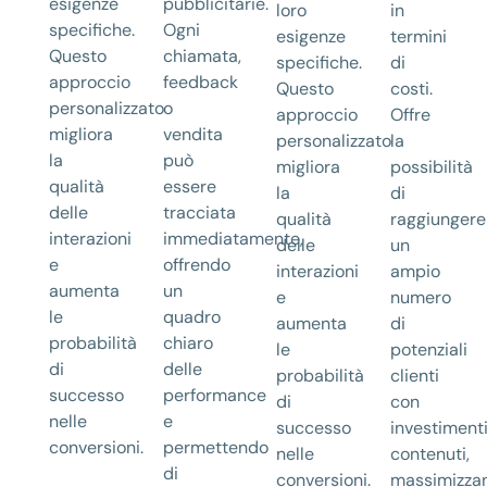
esigenze
pubblicitarie.
loro
in
specifiche.
Ogni
esigenze
termini
Questo
chiamata,
specifiche.
di
approccio
feedback
Questo
costi.
personalizzato
o
approccio
Offre
migliora
vendita
personalizzato
la
la
può
migliora
possibilità
qualità
essere
la
di
delle
tracciata
qualità
raggiungere
interazioni
immediatamente,
delle
un
e
offrendo
interazioni
ampio
aumenta
un
e
numero
le
quadro
aumenta
di
probabilità
chiaro
le
potenziali
di
delle
probabilità
clienti
successo
performance
di
con
nelle
e
successo
investiment
conversioni.
permettendo
nelle
contenuti,
di
conversioni.
massimizza