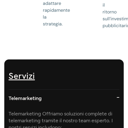
adattare
il
rapidamente
ritorno
la
sull’investi
strategia.
pubblicitari
Servizi​
Telemarketing
Telemarketing Offriamo soluzioni complete di
telemarketing tramite il nostro team esperto. I
nostri servizi includono: