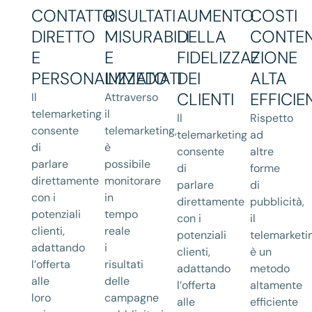
CONTATTO
RISULTATI
AUMENTO
COSTI
DIRETTO
MISURABILI
DELLA
CONTEN
E
E
FIDELIZZAZIONE
E
PERSONALIZZATO
IMMEDIATI
DEI
ALTA
CLIENTI
EFFICIE
Il
Attraverso
telemarketing
il
Il
Rispetto
consente
telemarketing,
telemarketing
ad
di
è
consente
altre
parlare
possibile
di
forme
direttamente
monitorare
parlare
di
con i
in
direttamente
pubblicità,
potenziali
tempo
con i
il
clienti,
reale
potenziali
telemarketi
adattando
i
clienti,
è un
l’offerta
risultati
adattando
metodo
alle
delle
l’offerta
altamente
loro
campagne
alle
efficiente